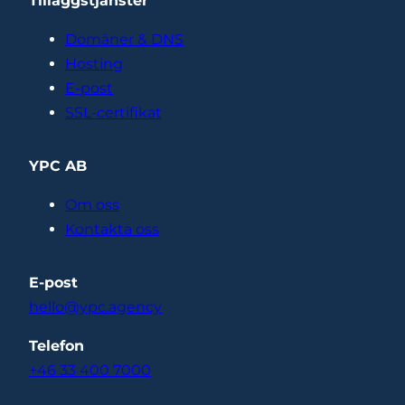
Tilläggstjänster
Domäner & DNS
Hosting
E-post
SSL-certifikat
YPC AB
Om oss
Kontakta oss
E-post
hello@ypc.agency
Telefon
+46 33 400 7000