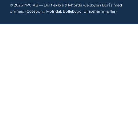
© 2026 YPC AB — Din flexibla & lyhörda webbyrå i Borås med
omnejd (Göteborg, Mölndal, Bollebygd, Ulricehamn & fler)