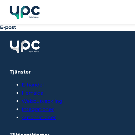
E-post
Tjänster
E-handel
Hemsida
Webbutveckling
Integrationer
Automationer