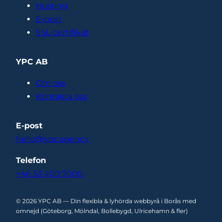
Hosting
E-post
SSL-certifikat
YPC AB
Om oss
Kontakta oss
E-post
hello@ypc.agency
Telefon
+46 33 400 7000
© 2026 YPC AB — Din flexibla & lyhörda webbyrå i Borås med
omnejd (Göteborg, Mölndal, Bollebygd, Ulricehamn & fler)