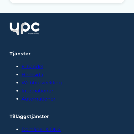
Tjänster
E-handel
Hemsida
Webbutveckling
Integrationer
Automationer
Tilläggstjänster
Domäner & DNS